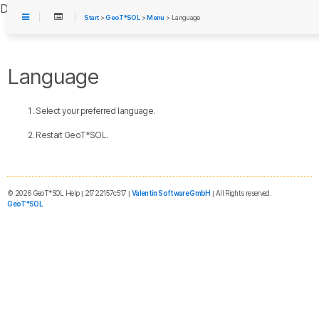
Das ist jetzt als *.valentin-software.co
Start
>
GeoT*SOL
>
Menu
> Language
Language
Select your preferred language.
Restart GeoT*SOL.
© 2026 GeoT*SOL Help | 2f722157c517 |
Valentin Software GmbH
| All Rights reserved.
GeoT*SOL