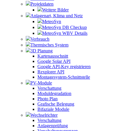
Projektdaten
Weitere Bilder
Anlagenart, Klima und Netz
MeteoSyn
MeteoSyn DB Checkup
MeteoSyn WBV Details
Verbrauch
Thermisches System
3D Planung
Kartenausschnitt
Google Solar API
Google API-Key registrieren
Rexplorer API
Montagesystem-Schnittstelle
PV-Module
Verschattung
Moduldegradation
Photo Plan
Grafische Belegung
Bifaziale Module
Wechselrichter
Verschaltung
Anlagenprüfung
Verschaltungsgrenzen