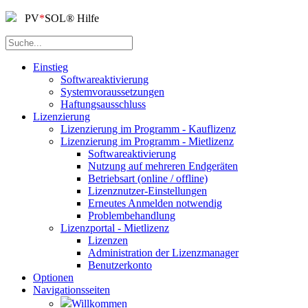
PV
*
SOL
®
Hilfe
Einstieg
Softwareaktivierung
Systemvoraussetzungen
Haftungsausschluss
Lizenzierung
Lizenzierung im Programm - Kauflizenz
Lizenzierung im Programm - Mietlizenz
Softwareaktivierung
Nutzung auf mehreren Endgeräten
Betriebsart (online / offline)
Lizenznutzer-Einstellungen
Erneutes Anmelden notwendig
Problembehandlung
Lizenzportal - Mietlizenz
Lizenzen
Administration der Lizenzmanager
Benutzerkonto
Optionen
Navigationsseiten
Willkommen