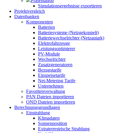
Präsentation
Simulationsergebnisse exportieren
Projektvergleich
Datenbanken
Komponenten
Batterien
Batteriesysteme (Netzgekoppelt)
Batteriewechselrichter (Netzautark)
Elektrofahrzeuge
Leistungsoptimierer
PV-Module
Wechselrichter
Zusatzgeneratoren
Bezugstarife
Einspeisetarife
Net-Metering Tarife
Unternehmen
Favoritenverwaltung
PAN Dateien importieren
OND Dateien importieren
Berechnungsgrundlagen
Einstrahlung
Klimadaten
Sonnenposition
Extraterrestrische Strahlung