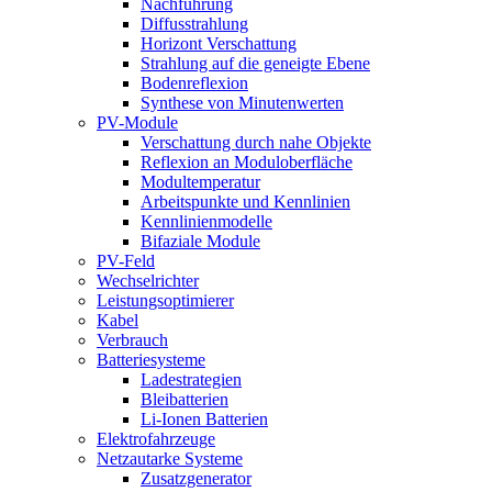
Nachführung
Diffusstrahlung
Horizont Verschattung
Strahlung auf die geneigte Ebene
Bodenreflexion
Synthese von Minutenwerten
PV-Module
Verschattung durch nahe Objekte
Reflexion an Moduloberfläche
Modultemperatur
Arbeitspunkte und Kennlinien
Kennlinienmodelle
Bifaziale Module
PV-Feld
Wechselrichter
Leistungsoptimierer
Kabel
Verbrauch
Batteriesysteme
Ladestrategien
Bleibatterien
Li-Ionen Batterien
Elektrofahrzeuge
Netzautarke Systeme
Zusatzgenerator