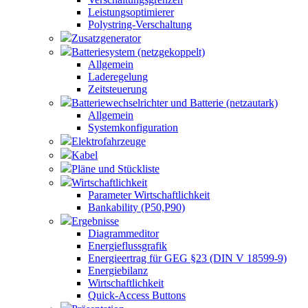
Leistungsoptimierer
Polystring-Verschaltung
Zusatzgenerator
Batteriesystem (netzgekoppelt)
Allgemein
Laderegelung
Zeitsteuerung
Batteriewechselrichter und Batterie (netzautark)
Allgemein
Systemkonfiguration
Elektrofahrzeuge
Kabel
Pläne und Stückliste
Wirtschaftlichkeit
Parameter Wirtschaftlichkeit
Bankability (P50,P90)
Ergebnisse
Diagrammeditor
Energieflussgrafik
Energieertrag für GEG §23 (DIN V 18599-9)
Energiebilanz
Wirtschaftlichkeit
Quick-Access Buttons