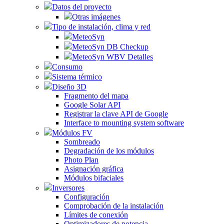
Datos del proyecto
Otras imágenes
Tipo de instalación, clima y red
MeteoSyn
MeteoSyn DB Checkup
MeteoSyn WBV Detalles
Consumo
Sistema térmico
Diseño 3D
Fragmento del mapa
Google Solar API
Registrar la clave API de Google
Interface to mounting system software
Módulos FV
Sombreado
Degradación de los módulos
Photo Plan
Asignación gráfica
Módulos bifaciales
Inversores
Configuración
Comprobación de la instalación
Límites de conexión
Optimizadores de potencia