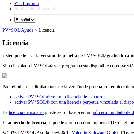
© Imprimir
Política de privacidad
PV*SOL Ayuda
> Licencia
Licencia
Usted puede usar la
versión de prueba
de PV*SOL
®
gratis durant
Si ha instalado PV*SOL
®
y el programa está disponible como
versi
Para eliminar las limitaciones de la versión de prueba, se requiere de 
activar PV
*
SOL
®
con una licencia de usuario
activar PV
*
SOL
®
con una licencia perpetua vinculada al dispo
La
licencia de usuario
puede ser utilizada en un
número ilimitado de d
El
acuerdo de licencia
se puede abrir como un archivo PDF en el m
© 2026 PV
*
SOL Ayuda | 9e586c1 |
Valentin Software GmbH
| Todos