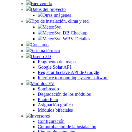
Bienvenido
Datos del proyecto
Otras imágenes
Tipo de instalación, clima y red
MeteoSyn
MeteoSyn DB Checkup
MeteoSyn WBV Detalles
Consumo
Sistema térmico
Diseño 3D
Fragmento del mapa
Google Solar API
Registrar la clave API de Google
Interface to mounting system software
Módulos FV
Sombreado
Degradación de los módulos
Photo Plan
Asignación gráfica
Módulos bifaciales
Inversores
Configuración
Comprobación de la instalación
Límites de conexión