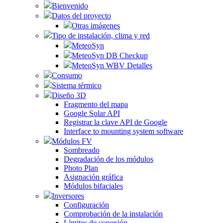
Bienvenido
Datos del proyecto
Otras imágenes
Tipo de instalación, clima y red
MeteoSyn
MeteoSyn DB Checkup
MeteoSyn WBV Detalles
Consumo
Sistema térmico
Diseño 3D
Fragmento del mapa
Google Solar API
Registrar la clave API de Google
Interface to mounting system software
Módulos FV
Sombreado
Degradación de los módulos
Photo Plan
Asignación gráfica
Módulos bifaciales
Inversores
Configuración
Comprobación de la instalación
Límites de conexión