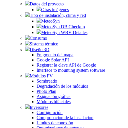
Datos del proyecto
Otras imágenes
Tipo de instalación, clima y red
MeteoSyn
MeteoSyn DB Checkup
MeteoSyn WBV Detalles
Consumo
Sistema térmico
Diseño 3D
Fragmento del mapa
Google Solar API
Registrar la clave API de Google
Interface to mounting system software
Módulos FV
Sombreado
Degradación de los módulos
Photo Plan
Asignación gráfica
Módulos bifaciales
Inversores
Configuración
Comprobación de la instalación
Límites de conexión
Optimizadores de potencia