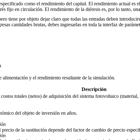
 especificado como el rendimiento del capital. El rendimiento actual e
rés fijo en circulación. El rendimiento de la diéresis es, por lo tanto, u
pero tiene por objeto dejar claro que todas las entradas deben introduc
gresas cantidades brutas, debes ingresarlas en toda la interfaz de parám
s
 de alimentación y el rendimiento resultante de la simulación.
Descripción
costos totales (netos) de adquisición del sistema fotovoltaico (material, 
onómico del objeto de inversión en años.
ión
l precio de la sustitución depende del factor de cambio de precio especi
ión