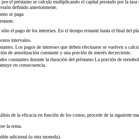
 por el préstamo se calcula multiplicando el capital prestado por la ta
rsión definido anteriormente.
tamo se paga
estante.
lo el pago de los intereses. En el tiempo restante hasta el final del pl
estos intervalos.
tantes. Los pagos de intereses que deben efectuarse se vuelven a calcul
ción de amortización constante y una porción de interés decreciente.
des constantes durante la duración del préstamo La porción de reembo
sminuye en consecuencia.
lisis de la eficacia en función de los costos, procede de la siguiente ma
re la renta
.
ible adicional (u otra moneda).