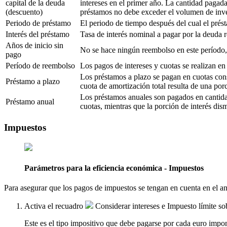
capital de la deuda
intereses en el primer año. La cantidad pagada
(descuento)
préstamos no debe exceder el volumen de inve
Periodo de préstamo
El periodo de tiempo después del cual el prés
Interés del préstamo
Tasa de interés nominal a pagar por la deuda r
Años de inicio sin
No se hace ningún reembolso en este período, só
pago
Período de reembolso
Los pagos de intereses y cuotas se realizan en 
Los préstamos a plazo se pagan en cuotas cons
Préstamo a plazo
cuota de amortización total resulta de una por
Los préstamos anuales son pagados en cantida
Préstamo anual
cuotas, mientras que la porción de interés di
Impuestos
Parámetros para la eficiencia económica - Impuestos
Para asegurar que los pagos de impuestos se tengan en cuenta en el aná
Activa el recuadro
Considerar intereses
e
Impuesto límite sob
Este es el tipo impositivo que debe pagarse por cada euro impon