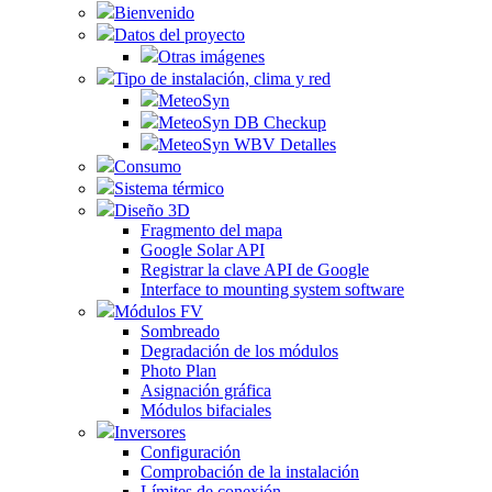
Bienvenido
Datos del proyecto
Otras imágenes
Tipo de instalación, clima y red
MeteoSyn
MeteoSyn DB Checkup
MeteoSyn WBV Detalles
Consumo
Sistema térmico
Diseño 3D
Fragmento del mapa
Google Solar API
Registrar la clave API de Google
Interface to mounting system software
Módulos FV
Sombreado
Degradación de los módulos
Photo Plan
Asignación gráfica
Módulos bifaciales
Inversores
Configuración
Comprobación de la instalación
Límites de conexión