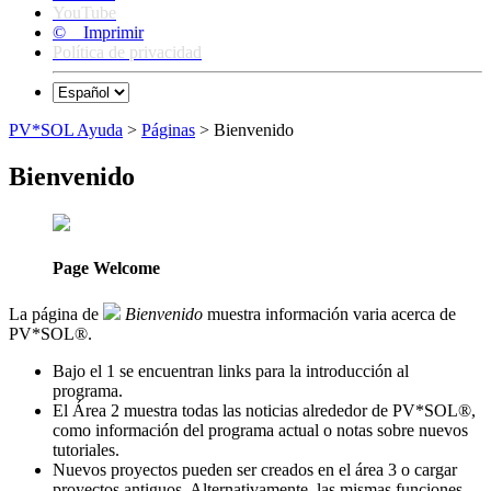
YouTube
© Imprimir
Política de privacidad
PV*SOL Ayuda
>
Páginas
> Bienvenido
Bienvenido
Page Welcome
La página de
Bienvenido
muestra información varia acerca de
PV*SOL
®
.
Bajo el
1
se encuentran links para la introducción al
programa.
El Área
2
muestra todas las noticias alrededor de PV*SOL
®
,
como información del programa actual o notas sobre nuevos
tutoriales.
Nuevos proyectos pueden ser creados en el área
3
o cargar
proyectos antiguos. Alternativamente, las mismas funciones