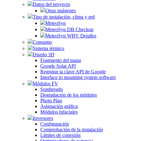
Datos del proyecto
Otras imágenes
Tipo de instalación, clima y red
MeteoSyn
MeteoSyn DB Checkup
MeteoSyn WBV Detalles
Consumo
Sistema térmico
Diseño 3D
Fragmento del mapa
Google Solar API
Registrar la clave API de Google
Interface to mounting system software
Módulos FV
Sombreado
Degradación de los módulos
Photo Plan
Asignación gráfica
Módulos bifaciales
Inversores
Configuración
Comprobación de la instalación
Límites de conexión
Optimizadores de potencia