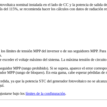
otovoltaica nominal instalada en el lado de CC y la potencia de salida d
del 115%, se recomienda hacer los cálculos con datos de radiación re
P
 los límites de tensión MPP del inversor o de sus seguidores MPP. Par
o.
be exceder el voltaje máximo del sistema. La máxima tensión de circuito
seguidor MPP (rango prohibido). Si se supera, aparece el error correspo
eador MPP (rango de bloqueo). En esta gama, cabe esperar pérdidas de r
dida, ya que la potencia STC del generador fotovoltaico no se alcanz
uí.
ajustarse bajo los
límites de la configuración
.