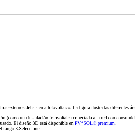
os externos del sistema fotovoltaico. La figura ilustra las diferentes áre
ación (como una instalación fotovoltaica conectada a la red con consumido
á usado. El diseño 3D está disponible en
PV*SOL
®
premium
.
 el rango
3
.Seleccione