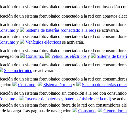
ficación de un sistema fotovoltaico conectado a la red con inyección co
ficación de un sistema fotovoltaico conectado a la red con aparatos elé
ficación de un sistema fotovoltaico conectado a la red con consumidores 
Consumo
y
Sistema de baterías (conectado a la red)
se activarán.
ficación de un sistema fotovoltaico conectado a la red con consumidores 
Consumo
y
Vehículos eléctricos
se activarán.
ficación de un sistema fotovoltaico conectado a la red con consumidores e
 navegación
Consumo
,
Vehículos eléctricos
y
Sistema de baterí
ficación de un sistema fotovoltaico conectado a la red con consumidore
Sistema térmico
se activarán.
ficación de un sistema fotovoltaico conectado a la red con consumidores 
egación
Consumo
,
Sistema térmico
y
Sistema de baterías conec
ficación de un sistema fotovoltaico sin conexión a la red con consumidor
Consumo
e
Inversor de baterías y baterías (aislado de la red)
se activ
ficación de un sistema fotovoltaico fuera de la red con consumidores elé
a de la carga. Las páginas de navegación
Consumo
,
Generador au
.