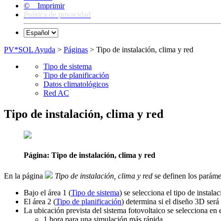
© Imprimir
Política de privacidad
PV*SOL Ayuda
>
Páginas
> Tipo de instalación, clima y red
Tipo de sistema
Tipo de planificación
Datos climatológicos
Red AC
Tipo de instalación, clima y red
Página: Tipo de instalación, clima y red
En la página
Tipo de instalación, clima y red
se definen los parámetr
Bajo el área
1
(
Tipo de sistema
) se selecciona el tipo de instal
El área
2
(
Tipo de planificación
) determina si el diseño 3D ser
La ubicación prevista del sistema fotovoltaico se selecciona en
1 hora para una simulación más rápida