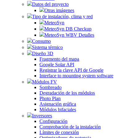
Datos del proyecto
Otras imágenes
Tipo de instalación, clima y red
MeteoSyn
MeteoSyn DB Checkup
MeteoSyn WBV Detalles
Consumo
Sistema térmico
Diseño 3D
Fragmento del mapa
Google Solar API
Registrar la clave API de Google
Interface to mounting system software
Módulos FV
Sombreado
Degradación de los módulos
Photo Plan
Asignación gráfica
Módulos bifaciales
Inversores
Configuración
Comprobación de la instalación
Límites de conexión
Optimizadores de potencia